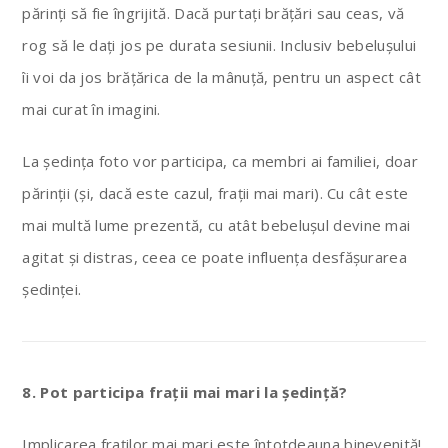
părinți să fie îngrijită. Dacă purtați brățări sau ceas, vă
rog să le dați jos pe durata sesiunii. Inclusiv bebelușului
îi voi da jos brățărica de la mânuță, pentru un aspect cât
mai curat în imagini.
La ședința foto vor participa, ca membri ai familiei, doar
părinții (și, dacă este cazul, frații mai mari). Cu cât este
mai multă lume prezentă, cu atât bebelușul devine mai
agitat și distras, ceea ce poate influența desfășurarea
ședinței.
8. Pot participa frații mai mari la ședință?
Implicarea fraților mai mari este întotdeauna binevenită!