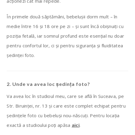
acționezi cât mai repede.
În primele două săptămâni, bebelușii dorm mult – în
medie între 16 și 18 ore pe zi – și sunt încă obișnuiți cu
poziția fetală, iar somnul profund este esențial nu doar
pentru confortul lor, ci și pentru siguranța și fluiditatea
ședinței foto.
2.
Unde va avea loc ședința foto?
Va avea loc în studioul meu, care se află în Suceava, pe
Str. Biruinței, nr. 13 și care este complet echipat pentru
ședințele foto cu bebeluși nou-născuți. Pentru locația
exactă a studioului poți apăsa
aici
.