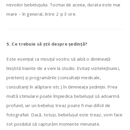
nevoilor bebelușului. Tocmai de aceea, durata este mai
mare – în general, între 2 și 3 ore.
5. Ce trebuie s
ă
știi despre ședință?
Este esențial ca micuțul vostru să aibă o dimineață
liniștită înainte de a veni la studio. Evitați vizitele(bunici,
prieteni) și programările (consultații medicale,
consultanți în alăptare etc.) în dimineața ședinței. Prea
multă stimulare poate împiedica bebelușul să adoarmă
profund, iar un bebeluș treaz poate fi mai dificil de
fotografiat. Dacă, totuși, bebelușul este treaz, vom face
tot posibilul să capturăm momente minunate.