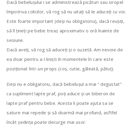
Dacă bebelușului i se administrează picături sau siropel
împotriva colicilor, vă rog să nu uitați să le aduceți cu voi.
Este foarte important (deși nu obligatoriu), dacă reușiți,
să îl țineți pe bebe treaz aproximativ o oră înainte de
sesiune.
Dacă aveți, vă rog să aduceți și o suzetă. Am nevoie de
ea doar pentru a-l liniști în momentele în care este
poziționat într-un props (coș, cutie, găleată, pătuț).
Deși nu e obligatoriu, dacă bebelușul a mai “ degustat”
ca supliment lapte praf, poți aduce și un biberon de
lapte praf pentru bebe. Acesta îi poate ajuta sa se
sature mai repede și să doarmă mai profund, asftfel
încât ședința poate decurge mai usor.