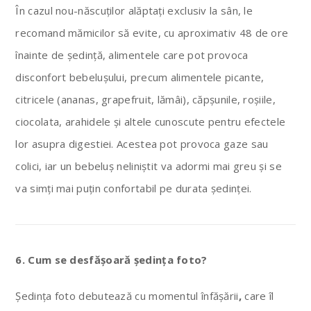
În cazul nou-născuților alăptați exclusiv la sân, le
recomand mămicilor să evite, cu aproximativ 48 de ore
înainte de ședință, alimentele care pot provoca
disconfort bebelușului, precum alimentele picante,
citricele (ananas, grapefruit, lămâi), căpșunile, roșiile,
ciocolata, arahidele și altele cunoscute pentru efectele
lor asupra digestiei. Acestea pot provoca gaze sau
colici, iar un bebeluș neliniștit va adormi mai greu și se
va simți mai puțin confortabil pe durata ședinței.
6.
Cum se desfășoară ședința foto?
Ședința foto debutează cu momentul înfășării
,
care îl