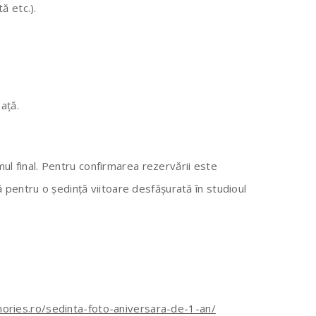
ă etc.).
eață.
ul final. Pentru confirmarea rezervării este
 pentru o ședință viitoare desfășurată în studioul
ories.ro/sedinta-foto-aniversara-de-1-an/