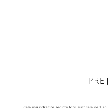
PRE
Cele mai îndrăgite ședințe foto sunt cele de 1 an – 