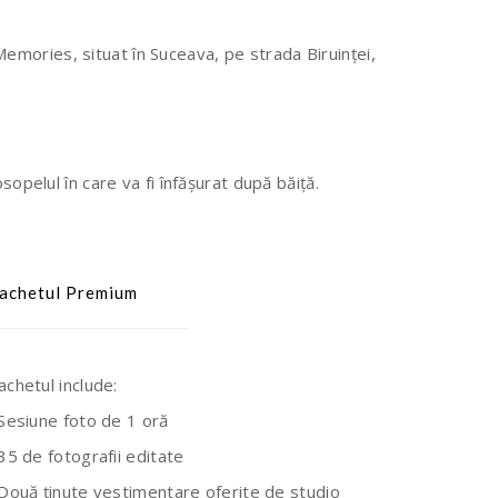
Memories, situat în Suceava, pe strada Biruinței,
osopelul în care va fi înfășurat după băiță.
achetul Premium
achetul include:
 Sesiune foto de 1 oră
 35 de fotografii editate
 Două ținute vestimentare oferite de studio