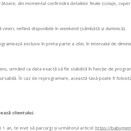
rătoare, din momentul confirmării detaliilor finale (colaje, copert
 vineri, nefiind disponibile în weekend (sâmbătă și duminică).
rogramează exclusiv în prima parte a zilei, în intervalul de dimin
ns, urmând ca data exactă să fie stabilită în funcție de program
ursabilă. În caz de reprogramare, această taxă poate fi folosită
ează clientului.
1 an, te invit să parcurgi și următorul articol:
https://babymem