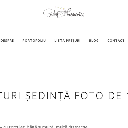
DESPRE
PORTOFOLIU
LISTĂ PREȚURI
BLOG
CONTACT
ȚURI ȘEDINȚĂ FOTO DE 
cu tortuleț, băiță și multă, multă distracție!