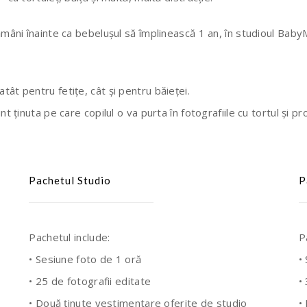
ămâni înainte ca bebelușul să împlinească 1 an, în studioul Baby
ât pentru fetițe, cât și pentru băieței.
t ținuta pe care copilul o va purta în fotografiile cu tortul și pr
Pachetul Studio
P
Pachetul include:
P
• Sesiune foto de 1 oră
•
• 25 de fotografii editate
•
• Două ținute vestimentare oferite de studio
•