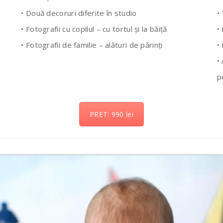
• Două decoruri diferite în studio
•
• Fotografii cu copilul – cu tortul și la băiță
•
• Fotografii de familie – alături de părinți
•
•
p
PRET: 990 lei